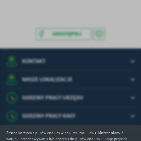
UDOSTĘPNIJ
KONTAKT
NASZE LOKALIZACJE
GODZINY PRACY URZĘDU
GODZINY PRACY KASY
Strona korzysta z plików cookies w celu realizacji usług. Możesz określić
warunki przechowywania lub dostępu do plików cookies klikając przycisk