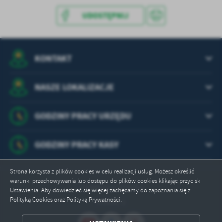
UDOSTĘPNIJ
KONTAKT
NASZE LOKALIZACJE
GODZINY PRACY URZĘDU
GODZINY PRACY KASY
Strona korzysta z plików cookies w celu realizacji usług. Możesz określić
warunki przechowywania lub dostępu do plików cookies klikając przycisk
Odwiedzin: 628792
Ustawienia. Aby dowiedzieć się więcej zachęcamy do zapoznania się z
Polityką Cookies oraz Polityką Prywatności.
Online: 2
ZAPISZ WYBRANE