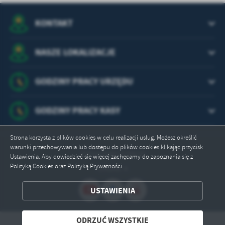
KONTAKT
NASZE LOKALIZACJE
GODZINY PRACY URZĘDU
GODZINY PRACY KASY
Strona korzysta z plików cookies w celu realizacji usług. Możesz określić
warunki przechowywania lub dostępu do plików cookies klikając przycisk
Odwiedzin: 629610
Ustawienia. Aby dowiedzieć się więcej zachęcamy do zapoznania się z
Polityką Cookies oraz Polityką Prywatności.
Online: 4
ZAPISZ WYBRANE
USTAWIENIA
ODRZUĆ WSZYSTKIE
ODRZUĆ WSZYSTKIE