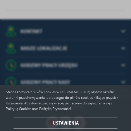
KONTAKT
NASZE LOKALIZACJE
GODZINY PRACY URZĘDU
GODZINY PRACY KASY
Strona korzysta z plików cookies w celu realizacji usług. Możesz określić
warunki przechowywania lub dostępu do plików cookies klikając przycisk
Ustawienia. Aby dowiedzieć się więcej zachęcamy do zapoznania się z
Odwiedzin: 628923
Polityką Cookies oraz Polityką Prywatności.
ZAPISZ WYBRANE
USTAWIENIA