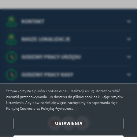
KONTAKT
NASZE LOKALIZACJE
GODZINY PRACY URZĘDU
GODZINY PRACY KASY
Strona korzysta z plików cookies w celu realizacji usług. Możesz określić
warunki przechowywania lub dostępu do plików cookies klikając przycisk
Odwiedzin: 628205
Ustawienia. Aby dowiedzieć się więcej zachęcamy do zapoznania się z
Polityką Cookies oraz Polityką Prywatności.
Online: 8
ZAPISZ WYBRANE
USTAWIENIA
ODRZUĆ WSZYSTKIE