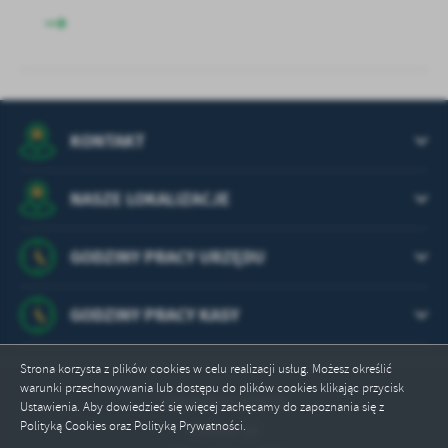
KONTAKT
NASZE LOKALIZACJE
GODZINY PRACY URZĘDU
GODZINY PRACY KASY
Strona korzysta z plików cookies w celu realizacji usług. Możesz określić
warunki przechowywania lub dostępu do plików cookies klikając przycisk
Odwiedzin: 628472
Ustawienia. Aby dowiedzieć się więcej zachęcamy do zapoznania się z
Polityką Cookies oraz Polityką Prywatności.
Online: 10