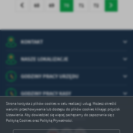
68
69
70
71
72
KONTAKT
NASZE LOKALIZACJE
GODZINY PRACY URZĘDU
GODZINY PRACY KASY
Strona korzysta z plików cookies w celu realizacji usług. Możesz określić
warunki przechowywania lub dostępu do plików cookies klikając przycisk
Ustawienia. Aby dowiedzieć się więcej zachęcamy do zapoznania się z
Odwiedzin: 628325
Polityką Cookies oraz Polityką Prywatności.
ZAPISZ WYBRANE