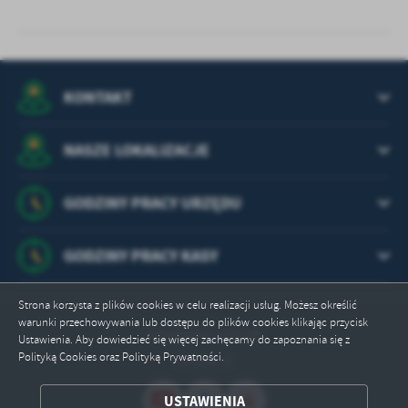
KONTAKT
NASZE LOKALIZACJE
GODZINY PRACY URZĘDU
GODZINY PRACY KASY
Strona korzysta z plików cookies w celu realizacji usług. Możesz określić
warunki przechowywania lub dostępu do plików cookies klikając przycisk
Odwiedzin: 628146
Ustawienia. Aby dowiedzieć się więcej zachęcamy do zapoznania się z
Polityką Cookies oraz Polityką Prywatności.
Online: 3
ZAPISZ WYBRANE
USTAWIENIA