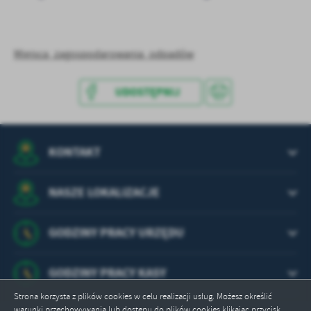
treści.
Dzięki tym plikom cookies możemy zapewnić Ci większy komfort
Więcej
korzystania z funkcjonalności naszej strony poprzez dopasowanie
jej do Twoich indywidualnych preferencji. Wyrażenie zgody na
Miejsca_zagospodarowania_odpadów
funkcjonalne i personalizacyjne pliki cookies gwarantuje
Analityczne
dostępność większej ilości funkcji na stronie.
UDOSTĘPNIJ
Analityczne pliki cookies pomagają nam rozwijać się i
dostosowywać do Twoich potrzeb.
Cookies analityczne pozwalają na uzyskanie informacji w zakresie
Więcej
wykorzystywania witryny internetowej, miejsca oraz częstotliwości,
KONTAKT
z jaką odwiedzane są nasze serwisy www. Dane pozwalają nam na
ocenę naszych serwisów internetowych pod względem ich
Reklamowe
popularności wśród użytkowników. Zgromadzone informacje są
NASZE LOKALIZACJE
Dzięki reklamowym plikom cookies prezentujemy Ci najciekawsze
przetwarzane w formie zanonimizowanej. Wyrażenie zgody na
informacje i aktualności na stronach naszych partnerów.
analityczne pliki cookies gwarantuje dostępność wszystkich
funkcjonalności.
Promocyjne pliki cookies służą do prezentowania Ci naszych
GODZINY PRACY URZĘDU
Więcej
komunikatów na podstawie analizy Twoich upodobań oraz Twoich
zwyczajów dotyczących przeglądanej witryny internetowej. Treści
promocyjne mogą pojawić się na stronach podmiotów trzecich lub
GODZINY PRACY KASY
firm będących naszymi partnerami oraz innych dostawców usług.
Strona korzysta z plików cookies w celu realizacji usług. Możesz określić
Firmy te działają w charakterze pośredników prezentujących nasze
warunki przechowywania lub dostępu do plików cookies klikając przycisk