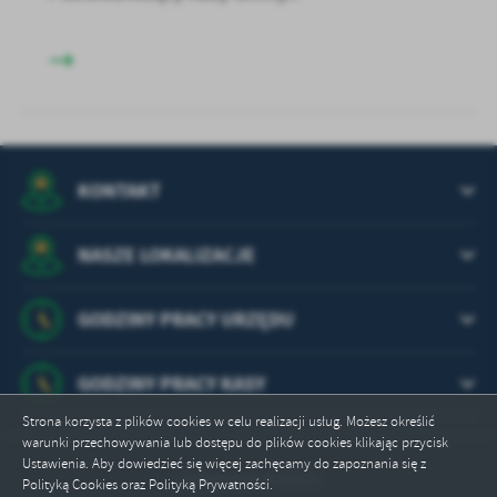
KONTAKT
NASZE LOKALIZACJE
GODZINY PRACY URZĘDU
GODZINY PRACY KASY
Strona korzysta z plików cookies w celu realizacji usług. Możesz określić
warunki przechowywania lub dostępu do plików cookies klikając przycisk
Ustawienia. Aby dowiedzieć się więcej zachęcamy do zapoznania się z
Odwiedzin: 628325
Polityką Cookies oraz Polityką Prywatności.