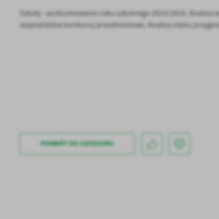
Szkoły - podsumowanie roku szkolnego 2023/2024. Analiza w
wojewódzkie konkursy przedmiotowe. Analiza stanu przygot
U
Sz
POWRÓT
DO KATEGORII
ws
N
Ni
um
Pl
Wi
Tw