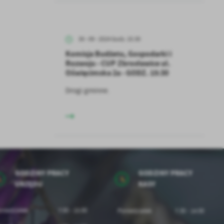
z
30 - 09 - 2024 Godz. 15:30
Komisja Budżetu, Gospodarki i
ci
Rozwoju - CUP Zbrosławice ul.
Oświęcimska 2a - GODZ. 15:30
Drogi gminne.
.
a
GODZINY PRACY
GODZINY PRACY
URZĘDU
KASY
niedziałek
7:00 - 15:00
Poniedziałek
7:30 - 14:00
w