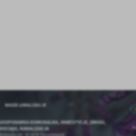
okies strona, z której korzystasz, może działać bez zakłóceń.
unkcjonalne i personalizacyjne
poznaj się z
POLITYKĄ PRYWATNOŚCI I PLIKÓW COOKIES
.
go typu pliki cookies umożliwiają stronie internetowej zapamiętanie wprowadzonych prze
ebie ustawień oraz personalizację określonych funkcjonalności czy prezentowanych treści.
ięki tym plikom cookies możemy zapewnić Ci większy komfort korzystania z funkcjonalnoś
ęcej
ZAPISZ WYBRANE
szej strony poprzez dopasowanie jej do Twoich indywidualnych preferencji. Wyrażenie
ody na funkcjonalne i personalizacyjne pliki cookies gwarantuje dostępność większej ilości
nkcji na stronie.
ODRZUĆ WSZYSTKIE
nalityczne
alityczne pliki cookies pomagają nam rozwijać się i dostosowywać do Twoich potrzeb.
ZEZWÓL NA WSZYSTKIE
okies analityczne pozwalają na uzyskanie informacji w zakresie wykorzystywania witryny
ęcej
ternetowej, miejsca oraz częstotliwości, z jaką odwiedzane są nasze serwisy www. Dane
zwalają nam na ocenę naszych serwisów internetowych pod względem ich popularności
ród użytkowników. Zgromadzone informacje są przetwarzane w formie zanonimizowanej
eklamowe
rażenie zgody na analityczne pliki cookies gwarantuje dostępność wszystkich
nkcjonalności.
ięki reklamowym plikom cookies prezentujemy Ci najciekawsze informacje i aktualności n
ronach naszych partnerów.
NASZE LOKALIZACJE
omocyjne pliki cookies służą do prezentowania Ci naszych komunikatów na podstawie
ęcej
alizy Twoich upodobań oraz Twoich zwyczajów dotyczących przeglądanej witryny
ternetowej. Treści promocyjne mogą pojawić się na stronach podmiotów trzecich lub firm
GOSPODARKA KOMUNALNA, INWESTYCJE, DROGI,
dących naszymi partnerami oraz innych dostawców usług. Firmy te działają w charakterze
OCIĄGI, KANALIZACJA
Po
średników prezentujących nasze treści w postaci wiadomości, ofert, komunikatów medió
ołecznościowych.
 Wolności 89, 42-674 Zbrosławice