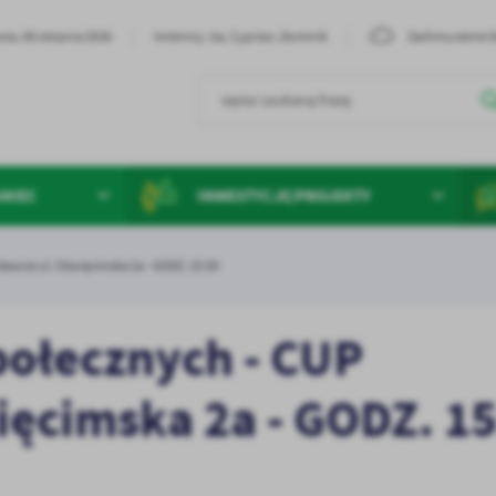
ta, 08 sierpnia 2026
Imieniny: Iza, Cyprian, Dominik
Zachmurzenie 
ANIEC
INWESTYCJE/PROJEKTY
awice ul. Oświęcimska 2a - GODZ. 15:00
połecznych - CUP
ięcimska 2a - GODZ. 15