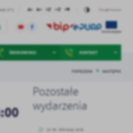
17°C
Duże
ŚRODOWISKO
KONTAKT
POPRZEDNI
NASTĘPNY
Pozostałe
wydarzenia
:00
23 - 09 - 2024 Godz. 16:30