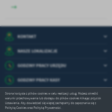
KONTAKT
NASZE LOKALIZACJE
GODZINY PRACY URZĘDU
GODZINY PRACY KASY
Strona korzysta z plików cookies w celu realizacji usług. Możesz określić
warunki przechowywania lub dostępu do plików cookies klikając przycisk
Odwiedzin: 629065
Ustawienia. Aby dowiedzieć się więcej zachęcamy do zapoznania się z
Polityką Cookies oraz Polityką Prywatności.
Online: 2