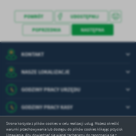
treści w postaci wiadomości, ofert, komunikatów mediów
społecznościowych.
POWRÓT
UDOSTĘPNIJ
POPRZEDNIA
NASTĘPNA
KONTAKT
NASZE LOKALIZACJE
GODZINY PRACY URZĘDU
GODZINY PRACY KASY
Strona korzysta z plików cookies w celu realizacji usług. Możesz określić
warunki przechowywania lub dostępu do plików cookies klikając przycisk
Odwiedzin: 628788
Ustawienia. Aby dowiedzieć się więcej zachęcamy do zapoznania się z