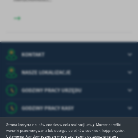
KONTAKT
NASZE LOKALIZACJE
GODZINY PRACY URZĘDU
GODZINY PRACY KASY
Strona korzysta z plików cookies w celu realizacji usług. Możesz określić
warunki przechowywania lub dostępu do plików cookies klikając przycisk
Odwiedzin: 628479
Ustawienia. Aby dowiedzieć się więcej zachęcamy do zapoznania się z