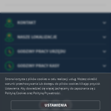
KONTAKT
NASZE LOKALIZACJE
GODZINY PRACY URZĘDU
GODZINY PRACY KASY
Strona korzysta z plików cookies w celu realizacji usług. Możesz określić
warunki przechowywania lub dostępu do plików cookies klikając przycisk
Odwiedzin: 628696
Ustawienia. Aby dowiedzieć się więcej zachęcamy do zapoznania się z
Polityką Cookies oraz Polityką Prywatności.
Online: 1
ZAPISZ WYBRANE
USTAWIENIA