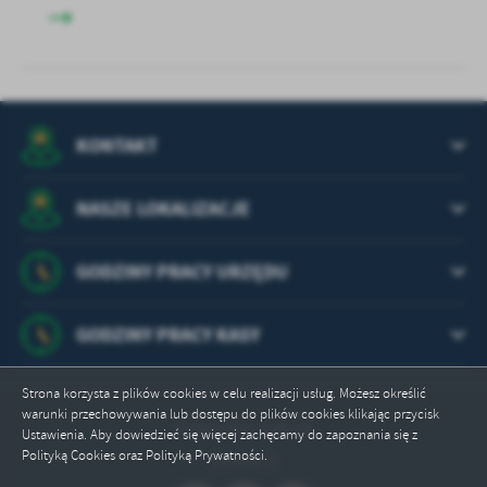
KONTAKT
NASZE LOKALIZACJE
GODZINY PRACY URZĘDU
GODZINY PRACY KASY
Strona korzysta z plików cookies w celu realizacji usług. Możesz określić
warunki przechowywania lub dostępu do plików cookies klikając przycisk
Odwiedzin: 628716
Ustawienia. Aby dowiedzieć się więcej zachęcamy do zapoznania się z
Polityką Cookies oraz Polityką Prywatności.
Online: 3