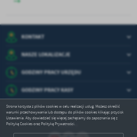
KONTAKT
NASZE LOKALIZACJE
GODZINY PRACY URZĘDU
GODZINY PRACY KASY
Strona korzysta z plików cookies w celu realizacji usług. Możesz określić
warunki przechowywania lub dostępu do plików cookies klikając przycisk
Odwiedzin: 628946
Ustawienia. Aby dowiedzieć się więcej zachęcamy do zapoznania się z
Polityką Cookies oraz Polityką Prywatności.
Online: 4
ZAPISZ WYBRANE