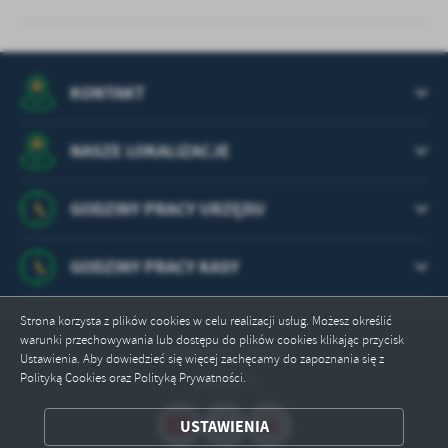
KONTAKT
NASZE LOKALIZACJE
GODZINY PRACY URZĘDU
GODZINY PRACY KASY
Strona korzysta z plików cookies w celu realizacji usług. Możesz określić
warunki przechowywania lub dostępu do plików cookies klikając przycisk
Odwiedzin: 628537
Ustawienia. Aby dowiedzieć się więcej zachęcamy do zapoznania się z
Polityką Cookies oraz Polityką Prywatności.
Online: 6
ZAPISZ WYBRANE
USTAWIENIA