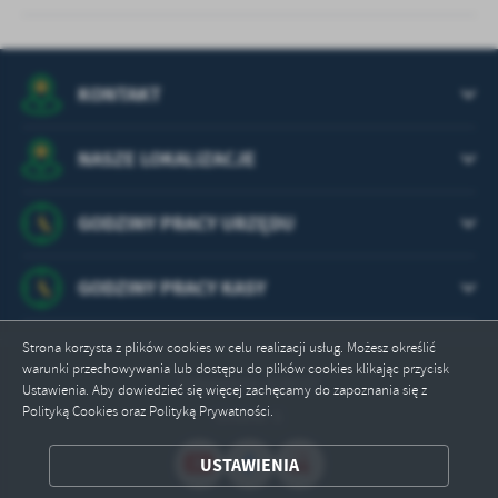
KONTAKT
NASZE LOKALIZACJE
GODZINY PRACY URZĘDU
GODZINY PRACY KASY
Strona korzysta z plików cookies w celu realizacji usług. Możesz określić
warunki przechowywania lub dostępu do plików cookies klikając przycisk
Odwiedzin: 628537
Ustawienia. Aby dowiedzieć się więcej zachęcamy do zapoznania się z
Polityką Cookies oraz Polityką Prywatności.
Online: 5
ZAPISZ WYBRANE
USTAWIENIA
ODRZUĆ WSZYSTKIE