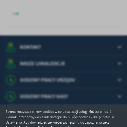
KONTAKT
NASZE LOKALIZACJE
GODZINY PRACY URZĘDU
GODZINY PRACY KASY
Strona korzysta z plików cookies w celu realizacji usług. Możesz określić
warunki przechowywania lub dostępu do plików cookies klikając przycisk
Odwiedzin: 628932
Ustawienia. Aby dowiedzieć się więcej zachęcamy do zapoznania się z