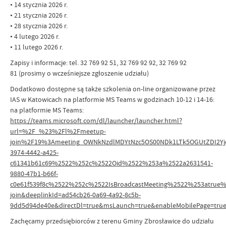
• 14 stycznia 2026 r.
• 21 stycznia 2026 r.
• 28 stycznia 2026 r.
• 4 lutego 2026 r.
• 11 lutego 2026 r.
Zapisy i informacje: tel. 32 769 92 51, 32 769 92 92, 32 769 92
81 (prosimy o wcześniejsze zgłoszenie udziału)
Dodatkowo dostępne są także szkolenia on-line organizowane przez
IAS w Katowicach na platformie MS Teams w godzinach 10-12 i 14-16:
na platformie MS Teams:
https://teams.microsoft.com/dl/launcher/launcher.html?
url=%2F_%23%2Fl%2Fmeetup-
join%2F19%3Ameeting_OWNkNzdlMDYtNzc5OS00NDk1LTk5OGUtZDI2Y
3974-4442-a425-
c61341b61c69%2522%252c%2522Oid%2522%253a%2522a2631541-
9880-47b1-b66f-
c0e61f539f8c%2522%252c%2522IsBroadcastMeeting%2522%253atru
join&deeplinkId=ad54cb26-0a69-4a92-8c5b-
9dd5d94de40e&directDl=true&msLaunch=true&enableMobilePage=tru
Zachęcamy przedsiębiorców z terenu Gminy Zbrosławice do udziału