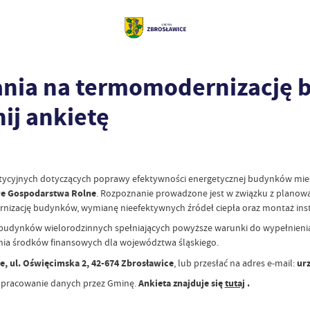
nia na termomodernizację
ij ankietę
stycyjnych dotyczących poprawy efektywności energetycznej budynków mie
owe Gospodarstwa Rolne
. Rozpoznanie prowadzone jest w związku z planow
ację budynków, wymianę nieefektywnych źródeł ciepła oraz montaż instal
dynków wielorodzinnych spełniających powyższe warunki do wypełnienia an
ania środków finansowych dla województwa śląskiego.
, ul. Oświęcimska 2, 42-674 Zbrosławice
, lub przesłać na adres e-mail:
urz
 opracowanie danych przez Gminę.
Ankieta znajduje się
tutaj
.