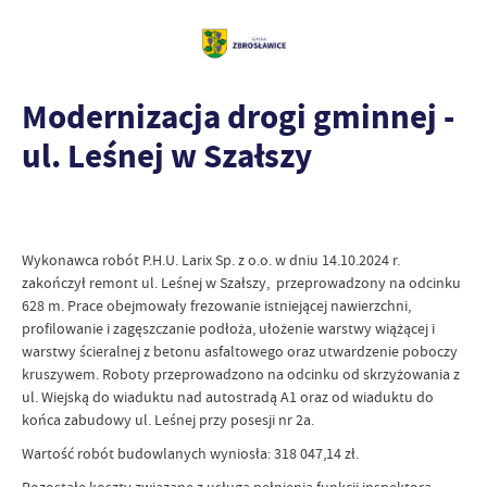
Modernizacja drogi gminnej -
ul. Leśnej w Szałszy
Wykonawca robót P.H.U. Larix Sp. z o.o. w dniu 14.10.2024 r.
zakończył remont ul. Leśnej w Szałszy, przeprowadzony na odcinku
628 m. Prace obejmowały frezowanie istniejącej nawierzchni,
profilowanie i zagęszczanie podłoża, ułożenie warstwy wiążącej i
warstwy ścieralnej z betonu asfaltowego oraz utwardzenie poboczy
kruszywem. Roboty przeprowadzono na odcinku od skrzyżowania z
ul. Wiejską do wiaduktu nad autostradą A1 oraz od wiaduktu do
końca zabudowy ul. Leśnej przy posesji nr 2a.
Wartość robót budowlanych wyniosła: 318 047,14 zł.