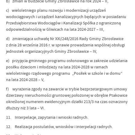
b) zmian w budżecie Gminy Zbrosławice na rok 2024 – II,
c) wieloletniego planu rozwoju i modernizacji urządzeń
wodociągowych i urządzeń kanalizacyjnych będących w posiadaniu
Przedsiębiorstwa Wodociągów i Kanalizacji Spółka z ograniczoną
odpowiedzialnością w Gliwicach na lata 2024-2027 – III,
d) zmieniająca uchwałę Nr XXI/248/2016 Rady Gminy Zbrosławice
z dnia 28 września 2016 r. w sprawie prowadzenia wspólnej obsługi
jednostek organizacyjnych Gminy Zbrosławice – IV,
e) przyjęcia gminnego programu osłonowego w zakresie udzielania
posiłku dzieciom i młodzieży na lata 2024-2028 w ramach
wieloletniego rządowego programu „Posiłek w szkole i w domu”
na lata 2024-2028 – V,
f) wyrażenia zgody na zawarcie w trybie bezprzetargowym umowy
dzierżawy nieruchomości gruntowej położonej w obrębie Ptakowice
określonej numerem ewidencyjnym działki 213/3 na czas oznaczony
dłuższy niż 3 lata – VI.
11. Interpelacje, zapytania i wnioski radnych.
12. Realizacja postulatów, wniosków i interpelacji radnych.