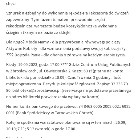
chęci.
Sznurek niezbędny do wykonania rękodzieła i akcesoria do ćwiczeń
zapewniamy. Tym razem tematem przewodnim części
rękodzielniczej warsztatu będzie koszyk/doniczka wykonana
ściegiem tkanym na bazie ze sklejki.
Dla Kogo? Młode Mamy - dla przywrócenia równowagi po ciąży.
Aktywne Kobiety - dla wzmocnienia podstawy swojej kobiecej siły.
???? Dojrzałe Panie - dla dbania o zdrowie na każdym etapie życia.
Kiedy: 19.09.2023, godz. 17.00 ???? Gdzie: Centrum Usług Publicznych
w Zbrosławicach, ul. Oświęcimska 2 Koszt: 60 zł (płatne na konto
biblioteki do poniedziałku 18.09). Czas Trwania: 3 godziny. Ilość
miejsc ograniczona. Decyduje kolejność zgłoszeń. Zapisy: 32 233 70
80, biblioteka@zbroslawice.pl (rezerwacja na podstawie przesłanego
na adres biblioteki potwierdzenia wpłaty na konto)
Numer konta bankowego do przelewu: 74 8463 0005 2002 0021 6922
0001 (Bank Spółdzielczy w Tarnowskich Górach)
Kolejne spotkania warsztatowe planowane są w terminach: 26.09;
10.10; 7.11; 5.12 (wtorek) o godz. 17.00.