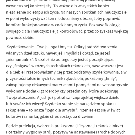
wewnętrznej kobiecej siły. To ważne dla wszystkich kobiet
niezależnie od etapu ich życia. Na naszych spotkaniach nauczysz się
w pełni wykorzystywać ten niedoceniany obszar, żeby poprawić
komfort funkcjonowania w codziennym życiu. Poznasz fizjologię
swojego ciała i nauczysz się ją kontrolować, przez co zyskasz większą
pewność siebie.
Szydełkowanie - Twoja Joga Umysłu. Odkryj radość tworzenia
własnych dzieł sztuki, nawet jeśli myślałaś dotąd, że jesteś
„niemanualna”. Niezależnie od tego, czy jesteś początkująca,
czy „śmigasz” w różnych technikach rękodzieła, nasz warsztat jest
dla Ciebie! Przeprowadzimy Cię przez podstawy szydełkowania, a w
przyszłości także innych technik rękodzieła, pokażemy „knify”,
zainspirujemy ciekawymi materiałami i pomysłami na własnoręcznie
wykonane dodatki garderoby czy przedmioty, które udekorują
Twoje otoczenie. A jeśli już potrafisz - zaprojektuj większe dzieło
lub stwórz ich więcej! Szydełko stanie się narzędziem spokoju
i skupienia – to nasza "joga dla umysłu". Przeniesiesz się w świat
kolorów i sznurka, gdzie stres zostaje za drzwiami.
Będzie prelekcja, ćwiczenia praktyczne (i fizyczne, i rękodzielnicze).
Potrzebny wygodny strój, pozytywne nastawienie i trochę dobrych