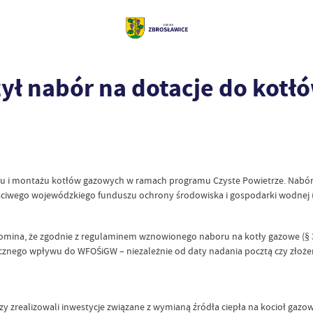
ył nabór na dotacje do kot
u i montażu kotłów gazowych w ramach programu Czyste Powietrze. Nabór 
aściwego wojewódzkiego funduszu ochrony środowiska i gospodarki wodnej
a, że zgodnie z regulaminem wznowionego naboru na kotły gazowe (§ 3 ust
znego wpływu do WFOŚiGW – niezależnie od daty nadania pocztą czy złożeni
y zrealizowali inwestycje związane z wymianą źródła ciepła na kocioł gazo