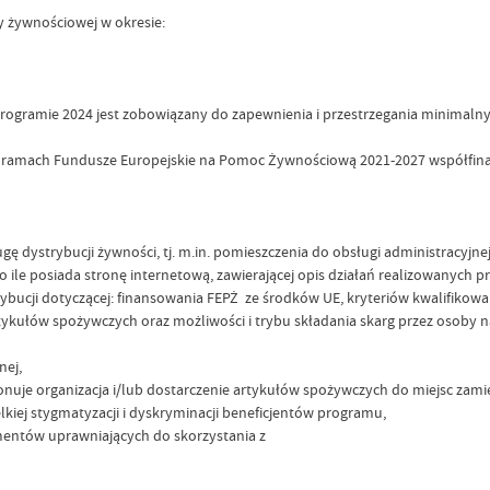
 żywnościowej w okresie:
rogramie 2024 jest zobowiązany do zapewnienia i przestrzegania minimalny
h w ramach Fundusze Europejskie na Pomoc Żywnościową 2021-2027 współfi
 dystrybucji żywności, tj. m.in. pomieszczenia do obsługi administracyjnej,
 o ile posiada stronę internetową, zawierającej opis działań realizowanych
trybucji dotyczącej: finansowania FEPŻ ze środków UE, kryteriów kwalifikow
łów spożywczych oraz możliwości i trybu składania skarg przez osoby najb
nej,
uje organizacja i/lub dostarczenie artykułów spożywczych do miejsc zami
kiej stygmatyzacji i dyskryminacji beneficjentów programu,
entów uprawniających do skorzystania z