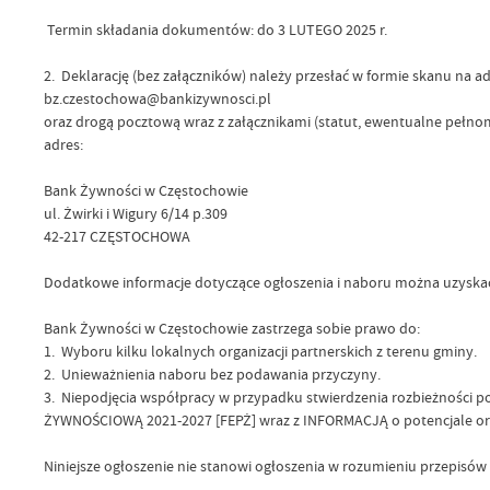
Termin składania dokumentów: do 3 LUTEGO 2025 r.
2. Deklarację (bez załączników) należy przesłać w formie skanu na a
bz.czestochowa@bankizywnosci.pl
oraz drogą pocztową wraz z załącznikami (statut, ewentualne pełn
adres:
Bank Żywności w Częstochowie
ul. Żwirki i Wigury 6/14 p.309
42-217 CZĘSTOCHOWA
Dodatkowe informacje dotyczące ogłoszenia i naboru można uzyskać
Bank Żywności w Częstochowie zastrzega sobie prawo do:
1. Wyboru kilku lokalnych organizacji partnerskich z terenu gminy.
2. Unieważnienia naboru bez podawania przyczyny.
3. Niepodjęcia współpracy w przypadku stwierdzenia rozbieżno
ŻYWNOŚCIOWĄ 2021-2027 [FEPŻ] wraz z INFORMACJĄ o potencjale orga
Niniejsze ogłoszenie nie stanowi ogłoszenia w rozumieniu przepisów 