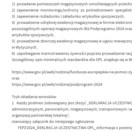
1) posiadanie pomieszczeń magazynowych umożliwiających przech
2) zapewnienie monitoringu/ochrony za pośrednictwem specjalis
3) zapewnienie rozładunku i załadunku artykułów spożywczych,
4) prowadzenie odrębnej ewidencji magazynowej w formie elektroni
poszczególnych operacji magazynowych dla Podprogramu 2024 oraz zi
artykułów spożywczych,
5) prowadzenie zbiorczej ewidencji magazynowej w ujęciu miesięczn
w Wytycznych,
6) zapobieganie marnotrawieniu żywności poprzez prowadzenie ra
Szczegółowy opis minimalnych standardów dla OPL znajduje się w 
https://www.gov.pl/web/rodzina/fundusze-europejskie-na-pomoc-
oraz
https://www.gov.pl/web/rodzina/podprogram-2024
Tryb składania wniosków:
1. Każdy podmiot zobowiązany jest złożyć „DEKLARACJA UCZESTN
administracyjnym, personalnym, magazynowym, transportowym i w
organizacji partnerskiej lokalnej”,
stanowiący załącznik do niniejszego ogłoszenia:
FEPZ2024_DEKLRACJA UCZESTNICTWA OPL_informacja o potenc