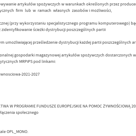
owywanie artykułów spożywczych w warunkach określonych przez produce
tycznych firm lub w ramach własnych zasobów i możliwości,
cznej (przy wykorzystaniu specjalistycznego programu komputerowego) bąd
dentyfikowanie ścieżki dystrybucji poszczególnych partii
ym umożliwiającej prześledzenie dystrybucji każdej partii poszczególnych
cjonalnej gospodarki magazynowej artykułów spożywczych dostarczonych
Wytycznych MRPiPS pod linkami:
zywnosciowa-2021-2027
ICTWA W PROGRAMIE FUNDUSZE EUROPEJSKIE NA POMOC ŻYWNOŚCIOWĄ 2021-2
łączenia społecznego
jale OPL_MONO.