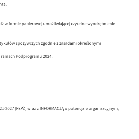
nta,
ź w formie papierowej umożliwiającej czytelne wyodrębnienie
 artykułów spożywczych zgodnie z zasadami określonymi
 w ramach Podprogramu 2024.
027 [FEPŻ] wraz z INFORMACJĄ o potencjale organizacyjnym,