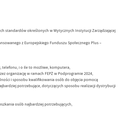
ch standardów określonych w Wytycznych Instytucji Zarządzającej
nansowanego z Europejskiego Funduszu Społecznego Plus –
 telefonu, i o ile to możliwe, komputera,
 przez organizację w ramach FEPŻ w Podprogramie 2024,
alności i sposobu kwalifikowania osób do objęcia pomocą
ardziej potrzebujące, dotyczących sposobu realizacji dystrybucji
eszkania osób najbardziej potrzebujących,