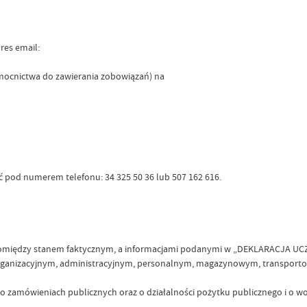
dres email:
omocnictwa do zawierania zobowiązań) na
 pod numerem telefonu: 34 325 50 36 lub 507 162 616.
ści pomiędzy stanem faktycznym, a informacjami podanymi w „DEKLARAC
nizacyjnym, administracyjnym, personalnym, magazynowym, transportowym 
o zamówieniach publicznych oraz o działalności pożytku publicznego i o wo