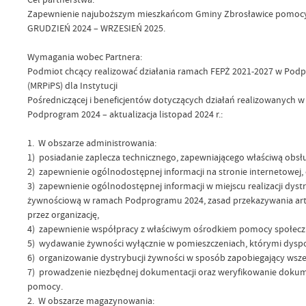
Zapewnienie najuboższym mieszkańcom Gminy Zbrosławice pomocy
GRUDZIEŃ 2024 – WRZESIEŃ 2025.
Wymagania wobec Partnera:
Podmiot chcący realizować działania ramach FEPŻ 2021-2027 w Podp
(MRPiPS) dla Instytucji
Pośredniczącej i beneficjentów dotyczących działań realizowanyc
Podprogram 2024 – aktualizacja listopad 2024 r.:
1. W obszarze administrowania:
1) posiadanie zaplecza technicznego, zapewniającego właściwą obsługę
2) zapewnienie ogólnodostępnej informacji na stronie internetowej,
3) zapewnienie ogólnodostępnej informacji w miejscu realizacji dys
żywnościową w ramach Podprogramu 2024, zasad przekazywania artyku
przez organizację,
4) zapewnienie współpracy z właściwym ośrodkiem pomocy społecz
5) wydawanie żywności wyłącznie w pomieszczeniach, którymi dyspon
6) organizowanie dystrybucji żywności w sposób zapobiegający wszel
7) prowadzenie niezbędnej dokumentacji oraz weryfikowanie dokum
pomocy.
2. W obszarze magazynowania: