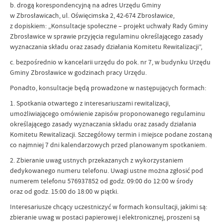
b. drogą korespondencyjną na adres Urzędu Gminy
w Zbrosławicach, ul. Oświęcimska 2, 42-674 Zbrosławice,
z dopiskiem: „Konsultacje społeczne – projekt uchwały Rady Gminy
Zbrosławice w sprawie przyjęcia regulaminu określającego zasady
wyznaczania składu oraz zasady działania Komitetu Rewitalizacji”,
c. bezpośrednio w kancelarii urzędu do pok. nr 7, w budynku Urzędu
Gminy Zbrosławice w godzinach pracy Urzędu.
Ponadto, konsultacje będą prowadzone w następujących formach:
1. Spotkania otwartego z interesariuszami rewitalizacji,
umożliwiającego omówienie zapisów proponowanego regulaminu
określającego zasady wyznaczania składu oraz zasady działania
Komitetu Rewitalizacji. Szczegółowy termin i miejsce podane zostaną
co najmniej 7 dni kalendarzowych przed planowanym spotkaniem.
2. Zbieranie uwag ustnych przekazanych z wykorzystaniem
dedykowanego numeru telefonu. Uwagi ustne można zgłosić pod
numerem telefonu 576937852 od godz. 09:00 do 12:00 w środy
oraz od godz. 15:00 do 18:00 w piątki.
Interesariusze chcący uczestniczyć w formach konsultacji, jakimi są:
zbieranie uwag w postaci papierowej i elektronicznej, proszeni są