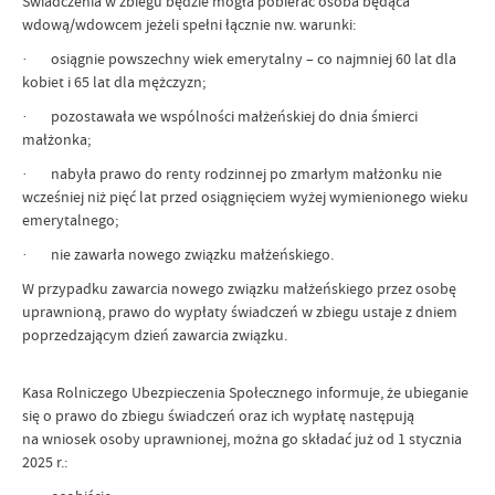
Świadczenia w zbiegu będzie mogła pobierać osoba będąca
wdową/wdowcem jeżeli spełni łącznie nw. warunki:
· osiągnie powszechny wiek emerytalny – co najmniej 60 lat dla
kobiet i 65 lat dla mężczyzn;
· pozostawała we wspólności małżeńskiej do dnia śmierci
małżonka;
· nabyła prawo do renty rodzinnej po zmarłym małżonku nie
wcześniej niż pięć lat przed osiągnięciem wyżej wymienionego wieku
emerytalnego;
· nie zawarła nowego związku małżeńskiego.
W przypadku zawarcia nowego związku małżeńskiego przez osobę
uprawnioną, prawo do wypłaty świadczeń w zbiegu ustaje z dniem
poprzedzającym dzień zawarcia związku.
Kasa Rolniczego Ubezpieczenia Społecznego informuje, że ubieganie
się o prawo do zbiegu świadczeń oraz ich wypłatę następują
na wniosek osoby uprawnionej, można go składać już od 1 stycznia
2025 r.: