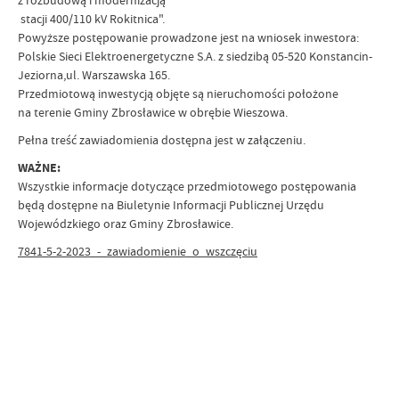
z rozbudową i modernizacją
stacji 400/110 kV Rokitnica".
Powyższe postępowanie prowadzone jest na wniosek inwestora:
Polskie Sieci Elektroenergetyczne S.A. z siedzibą 05-520 Konstancin-
Jeziorna,ul. Warszawska 165.
Przedmiotową inwestycją objęte są nieruchomości położone
na terenie Gminy Zbrosławice w obrębie Wieszowa.
Pełna treść zawiadomienia dostępna jest w załączeniu.
WAŻNE:
Wszystkie informacje dotyczące przedmiotowego postępowania
będą dostępne na Biuletynie Informacji Publicznej Urzędu
Wojewódzkiego oraz Gminy Zbrosławice.
7841-5-2-2023_-_zawiadomienie_o_wszczęciu