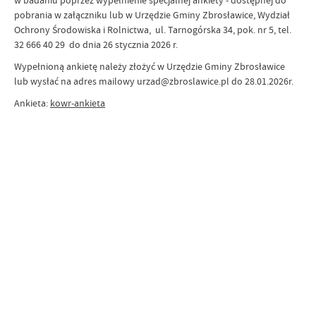
w badaniu poprzez wypełnienie specjalnej ankiety - dostępnej do
pobrania w załączniku lub w Urzędzie Gminy Zbrosławice, Wydział
Ochrony Środowiska i Rolnictwa, ul. Tarnogórska 34, pok. nr 5, tel.
32 666 40 29 do dnia 26 stycznia 2026 r.
Wypełnioną ankietę należy złożyć w Urzędzie Gminy Zbrosławice
lub wysłać na adres mailowy urzad@zbroslawice.pl do 28.01.2026r.
Ankieta:
kowr-ankieta