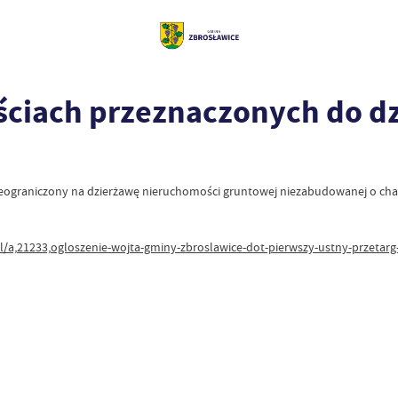
ściach przeznaczonych do d
nieograniczony na dzierżawę nieruchomości gruntowej niezabudowanej o c
.pl/a,21233,ogloszenie-wojta-gminy-zbroslawice-dot-pierwszy-ustny-przeta