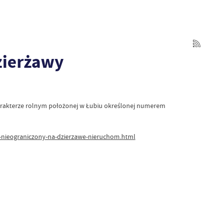
zierżawy
harakterze rolnym położonej w Łubiu określonej numerem
rg-nieograniczony-na-dzierzawe-nieruchom.html